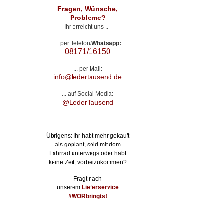
Fragen, Wünsche,
Probleme?
Ihr erreicht uns ...
... per Telefon/
Whatsapp
:
08171/16150
... per Mail:
info@ledertausend.de
... auf Social Media:
@LederTausend
Übrigens: Ihr habt mehr gekauft
als geplant, seid mit dem
Fahrrad unterwegs oder habt
keine Zeit, vorbeizukommen?
Fragt nach
unserem
Lieferservice
#WORbringts!