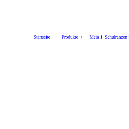
Leder Tausend
Ihr Fachgeschäft für Lederwaren
Startseite
Produkte
Mein 1. Schulranzen!